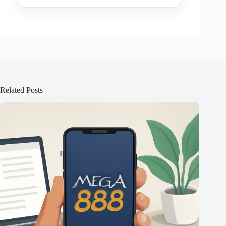
Related Posts