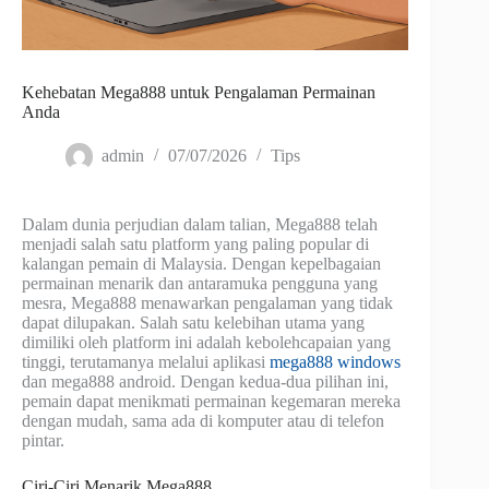
Kehebatan Mega888 untuk Pengalaman Permainan
Anda
admin
07/07/2026
Tips
Dalam dunia perjudian dalam talian, Mega888 telah
menjadi salah satu platform yang paling popular di
kalangan pemain di Malaysia. Dengan kepelbagaian
permainan menarik dan antaramuka pengguna yang
mesra, Mega888 menawarkan pengalaman yang tidak
dapat dilupakan. Salah satu kelebihan utama yang
dimiliki oleh platform ini adalah kebolehcapaian yang
tinggi, terutamanya melalui aplikasi
mega888 windows
dan mega888 android. Dengan kedua-dua pilihan ini,
pemain dapat menikmati permainan kegemaran mereka
dengan mudah, sama ada di komputer atau di telefon
pintar.
Ciri-Ciri Menarik Mega888