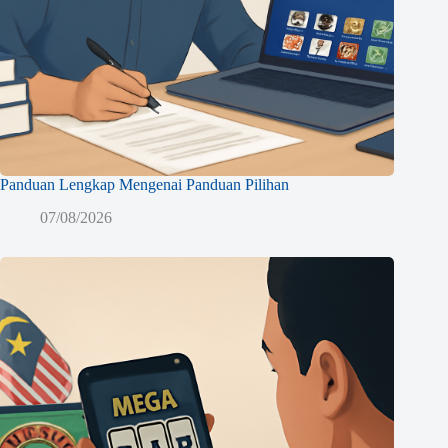
Panduan Lengkap Mengenai Panduan Pilihan
07/08/2026