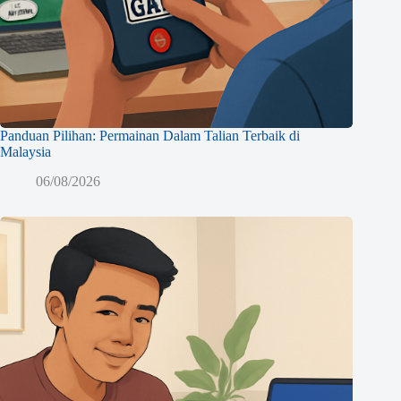
Panduan Pilihan: Permainan Dalam Talian Terbaik di
Malaysia
06/08/2026